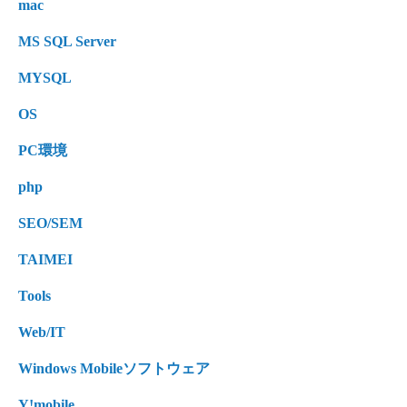
mac
MS SQL Server
MYSQL
OS
PC環境
php
SEO/SEM
TAIMEI
Tools
Web/IT
Windows Mobileソフトウェア
Y!mobile