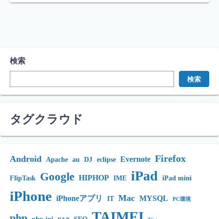
検索
検索
タグクラウド
Firefox
Android
Evernote
Apache
au
DJ
eclipse
iPad
Google
HIPHOP
FlipTask
IME
iPad mini
iPhone
Mac
iPhoneアプリ
MYSQL
IT
PC環境
TAIMEI
php