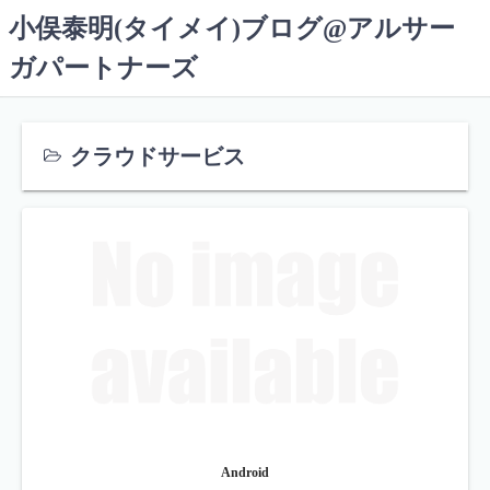
コ
小俣泰明(タイメイ)ブログ@アルサー
ン
ガパートナーズ
テ
ン
ツ
へ
クラウドサービス
ス
キ
ッ
プ
Android