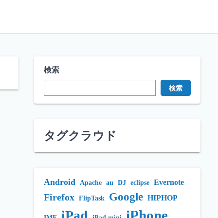
検索
検索
タグクラウド
Android
Evernote
Apache
au
DJ
eclipse
Google
Firefox
HIPHOP
FlipTask
iPhone
iPad
IME
iPad mini