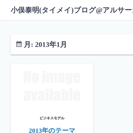
コ
小俣泰明(タイメイ)ブログ@アルサ
ン
テ
ン
ツ
へ
月:
2013年1月
ス
キ
ッ
プ
ビジネスモデル
2013年のテーマ