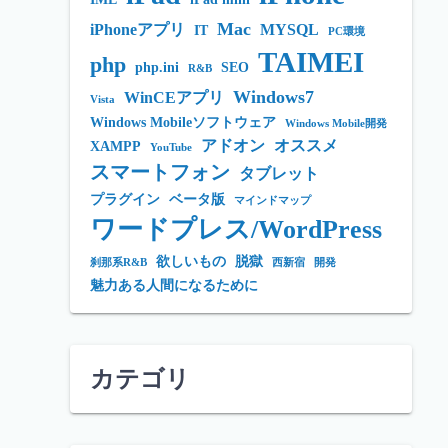
Mac
iPhoneアプリ
MYSQL
IT
PC環境
TAIMEI
php
php.ini
SEO
R&B
Windows7
WinCEアプリ
Vista
Windows Mobileソフトウェア
Windows Mobile開発
アドオン
オススメ
XAMPP
YouTube
スマートフォン
タブレット
プラグイン
ベータ版
マインドマップ
ワードプレス/WordPress
欲しいもの
脱獄
刹那系R&B
西新宿
開発
魅力ある人間になるために
カテゴリ