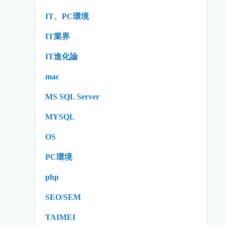
IT、PC環境
IT業界
IT進化論
mac
MS SQL Server
MYSQL
OS
PC環境
php
SEO/SEM
TAIMEI