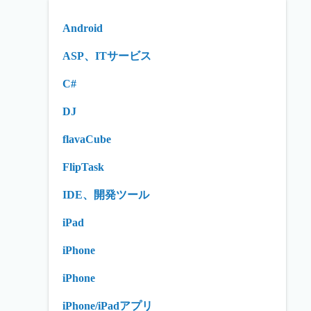
Android
ASP、ITサービス
C#
DJ
flavaCube
FlipTask
IDE、開発ツール
iPad
iPhone
iPhone
iPhone/iPadアプリ