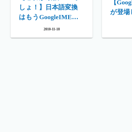
【Goo
しょ！】日本語変換
が登場
はもうGoogleIMEに
すべき
2010-11-18