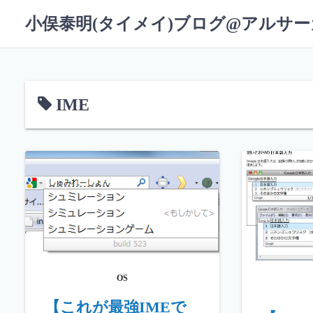
コ
小俣泰明(タイメイ)ブログ@アルサ
ン
テ
ン
ツ
へ
IME
ス
キ
ッ
プ
OS
【これが最強IMEで