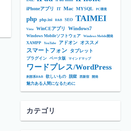
Mac
iPhoneアプリ
MYSQL
IT
PC環境
TAIMEI
php
php.ini
SEO
R&B
Windows7
WinCEアプリ
Vista
Windows Mobileソフトウェア
Windows Mobile開発
アドオン
オススメ
XAMPP
YouTube
スマートフォン
タブレット
プラグイン
ベータ版
マインドマップ
ワードプレス/WordPress
欲しいもの
脱獄
刹那系R&B
西新宿
開発
魅力ある人間になるために
カテゴリ