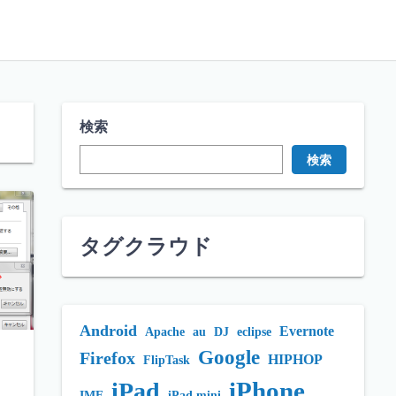
検索
検索
タグクラウド
Android
Evernote
Apache
au
DJ
eclipse
Google
Firefox
HIPHOP
FlipTask
iPhone
iPad
IME
iPad mini