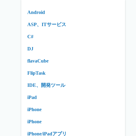
Android
ASP、ITサービス
C#
DJ
flavaCube
FlipTask
IDE、開発ツール
iPad
iPhone
iPhone
iPhone/iPadアプリ