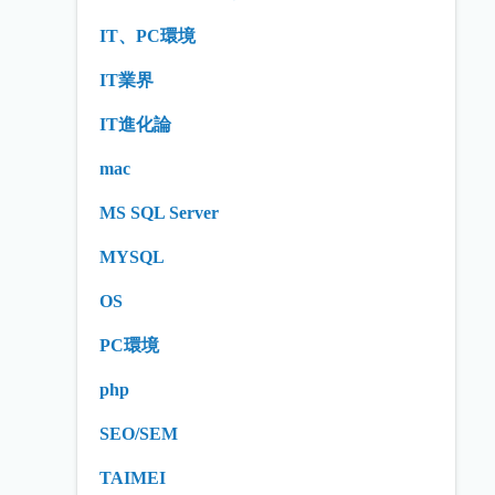
IT、PC環境
IT業界
IT進化論
mac
MS SQL Server
MYSQL
OS
PC環境
php
SEO/SEM
TAIMEI