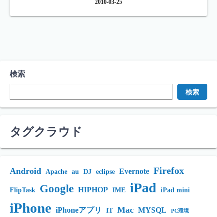
2010-03-25
検索
検索
タグクラウド
Firefox
Android
Evernote
Apache
au
DJ
eclipse
iPad
Google
HIPHOP
FlipTask
IME
iPad mini
iPhone
Mac
iPhoneアプリ
MYSQL
IT
PC環境