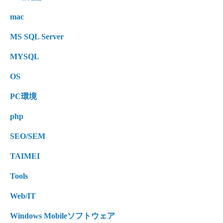
mac
MS SQL Server
MYSQL
OS
PC環境
php
SEO/SEM
TAIMEI
Tools
Web/IT
Windows Mobileソフトウェア