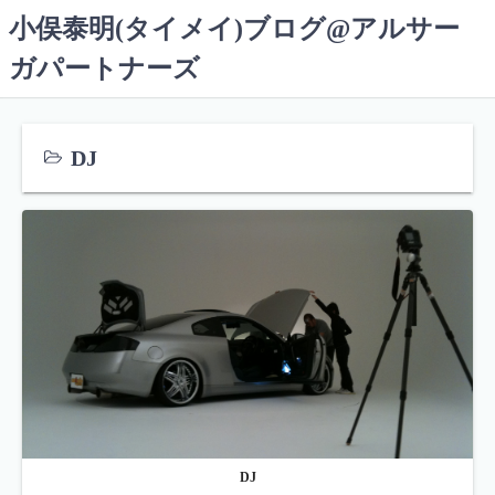
コ
小俣泰明(タイメイ)ブログ@アルサー
ン
ガパートナーズ
テ
ン
ツ
へ
DJ
ス
キ
ッ
プ
DJ