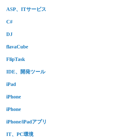
ASP、ITサービス
C#
DJ
flavaCube
FlipTask
IDE、開発ツール
iPad
iPhone
iPhone
iPhone/iPadアプリ
IT、PC環境