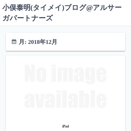
コ
小俣泰明(タイメイ)ブログ@アルサー
ン
ガパートナーズ
テ
ン
ツ
へ
月:
2018年12月
ス
キ
ッ
プ
iPad