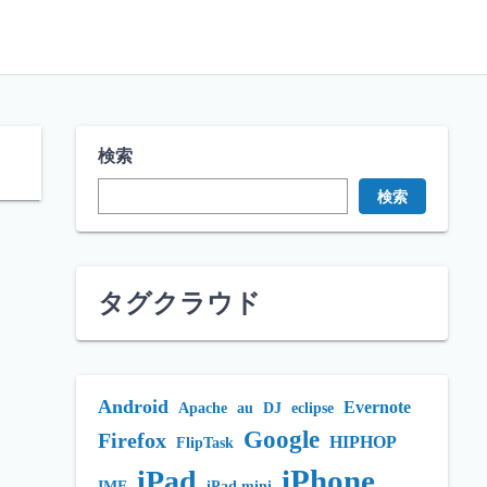
検索
検索
タグクラウド
Android
Evernote
Apache
au
DJ
eclipse
Google
Firefox
HIPHOP
FlipTask
iPhone
iPad
IME
iPad mini