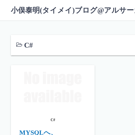
コ
小俣泰明(タイメイ)ブログ@アルサ
ン
テ
ン
ツ
へ
C#
ス
キ
ッ
プ
C#
MYSQLへ、