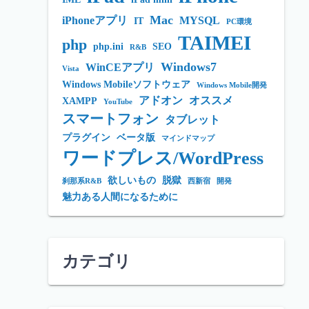
Mac
iPhoneアプリ
MYSQL
IT
PC環境
TAIMEI
php
php.ini
SEO
R&B
Windows7
WinCEアプリ
Vista
Windows Mobileソフトウェア
Windows Mobile開発
アドオン
オススメ
XAMPP
YouTube
スマートフォン
タブレット
プラグイン
ベータ版
マインドマップ
ワードプレス/WordPress
欲しいもの
脱獄
刹那系R&B
西新宿
開発
魅力ある人間になるために
カテゴリ