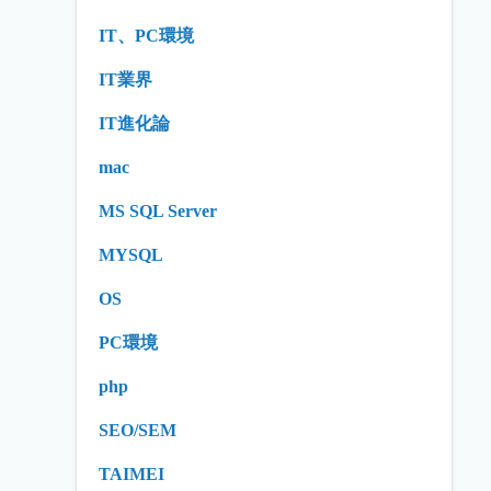
IT、PC環境
IT業界
IT進化論
mac
MS SQL Server
MYSQL
OS
PC環境
php
SEO/SEM
TAIMEI