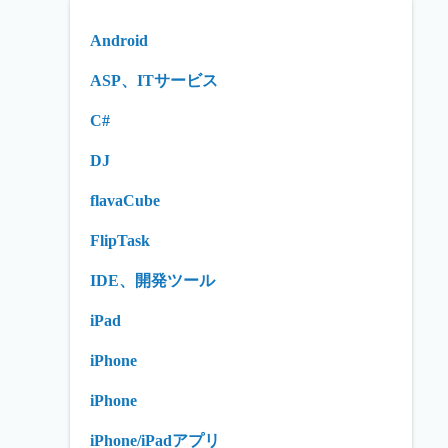
Android
ASP、ITサービス
C#
DJ
flavaCube
FlipTask
IDE、開発ツール
iPad
iPhone
iPhone
iPhone/iPadアプリ