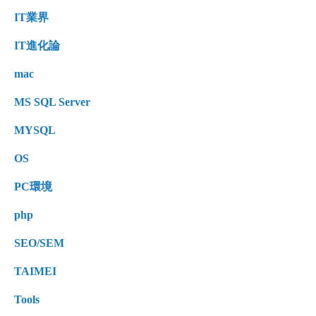
IT業界
IT進化論
mac
MS SQL Server
MYSQL
OS
PC環境
php
SEO/SEM
TAIMEI
Tools