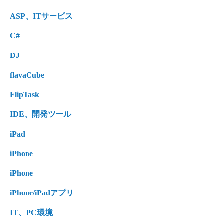
ASP、ITサービス
C#
DJ
flavaCube
FlipTask
IDE、開発ツール
iPad
iPhone
iPhone
iPhone/iPadアプリ
IT、PC環境