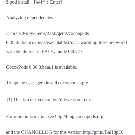
$ pod install [実行：Enter]
Analyzing dependencies
/Library/Ruby/Gems/2.0.0/gems/cocoapods-
0.35.0/lib/cocoapods/executable.rb:51: warning: Insecure world
writable dir /usr in PATH, mode 040777
CocoaPods 0.36.0.beta.1 is available.
To update use: `gem install cocoapods –pre`
[!] This is a test version we’d love you to try.
For more information see http://blog.cocoapods.org
and the CHANGELOG for this version http://git.io/BaH8pQ.