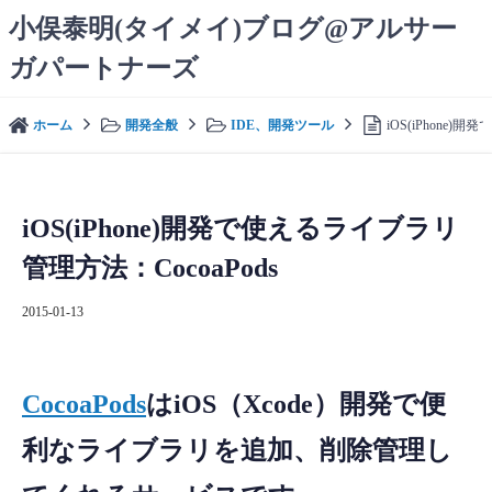
コ
小俣泰明(タイメイ)ブログ@アルサー
ン
ガパートナーズ
テ
ン
ツ
ホーム
開発全般
IDE、開発ツール
iOS(iPhone)
へ
ス
キ
ッ
iOS(iPhone)開発で使えるライブラリ
プ
管理方法：CocoaPods
2015-01-13
CocoaPods
はiOS（Xcode）開発で便
利なライブラリを追加、削除管理し