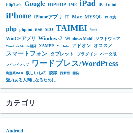
iPad
Google
HIPHOP
FlipTask
IME
iPad mini
iPhone
Mac
iPhoneアプリ
MYSQL
IT
PC環境
TAIMEI
php
php.ini
SEO
R&B
Vista
Windows7
WinCEアプリ
Windows Mobileソフトウェア
アドオン
オススメ
XAMPP
Windows Mobile開発
YouTube
スマートフォン
タブレット
プラグイン
ベータ版
ワードプレス/WordPress
マインドマップ
欲しいもの
脱獄
刹那系R&B
西新宿
開発
魅力ある人間になるために
カテゴリ
Android