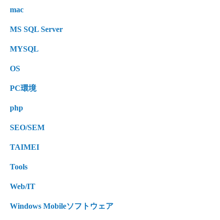
mac
MS SQL Server
MYSQL
OS
PC環境
php
SEO/SEM
TAIMEI
Tools
Web/IT
Windows Mobileソフトウェア