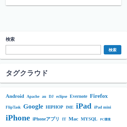
検索
検索
タグクラウド
Firefox
Android
Evernote
Apache
au
DJ
eclipse
iPad
Google
HIPHOP
FlipTask
IME
iPad mini
iPhone
Mac
iPhoneアプリ
MYSQL
IT
PC環境