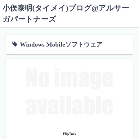
コ
小俣泰明(タイメイ)ブログ@アルサー
ン
ガパートナーズ
テ
ン
ツ
へ
Windows Mobileソフトウェア
ス
キ
ッ
プ
FlipTask