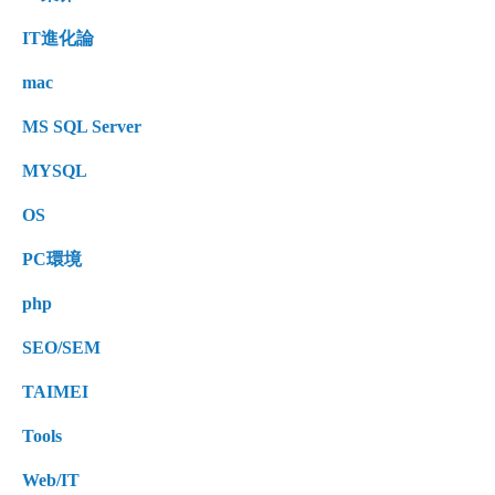
IT進化論
mac
MS SQL Server
MYSQL
OS
PC環境
php
SEO/SEM
TAIMEI
Tools
Web/IT