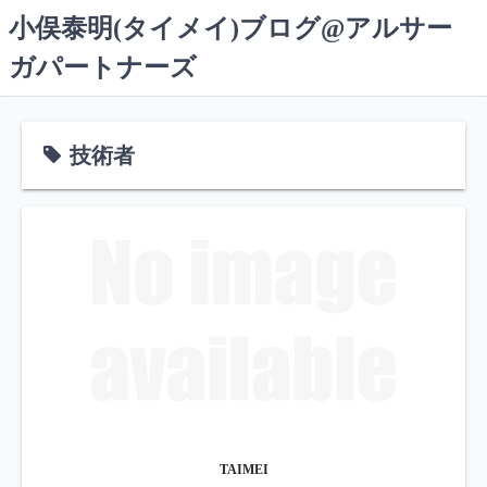
コ
小俣泰明(タイメイ)ブログ@アルサー
ン
ガパートナーズ
テ
ン
ツ
へ
技術者
ス
キ
ッ
プ
TAIMEI