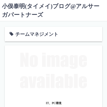
コ
小俣泰明(タイメイ)ブログ@アルサー
ン
ガパートナーズ
テ
ン
ツ
へ
チームマネジメント
ス
キ
ッ
プ
IT、PC環境