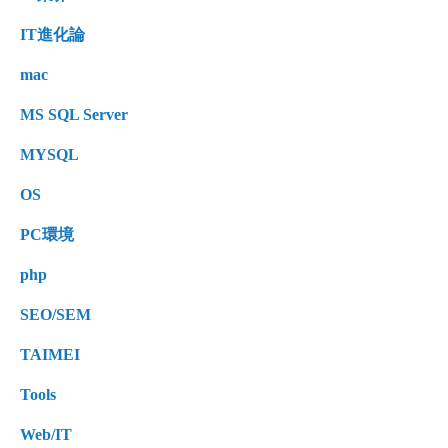
IT進化論
mac
MS SQL Server
MYSQL
OS
PC環境
php
SEO/SEM
TAIMEI
Tools
Web/IT