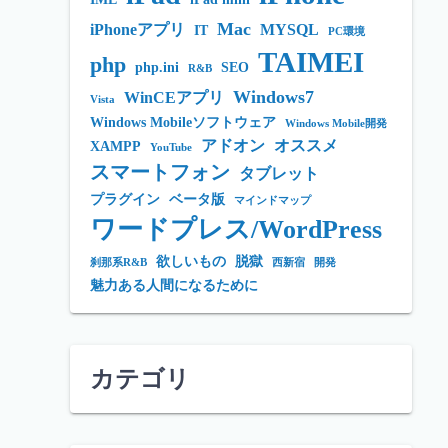
Mac
iPhoneアプリ
MYSQL
IT
PC環境
TAIMEI
php
php.ini
SEO
R&B
Windows7
WinCEアプリ
Vista
Windows Mobileソフトウェア
Windows Mobile開発
アドオン
オススメ
XAMPP
YouTube
スマートフォン
タブレット
プラグイン
ベータ版
マインドマップ
ワードプレス/WordPress
欲しいもの
脱獄
刹那系R&B
西新宿
開発
魅力ある人間になるために
カテゴリ