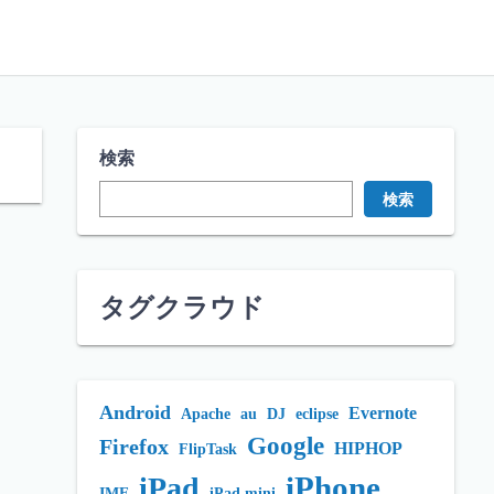
検索
検索
タグクラウド
Android
Evernote
Apache
au
DJ
eclipse
Google
Firefox
HIPHOP
FlipTask
iPhone
iPad
IME
iPad mini