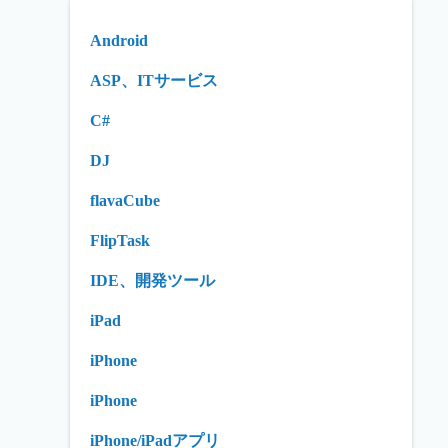
Android
ASP、ITサービス
C#
DJ
flavaCube
FlipTask
IDE、開発ツール
iPad
iPhone
iPhone
iPhone/iPadアプリ