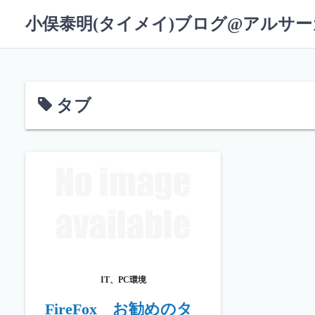
コ
小俣泰明(タイメイ)ブログ@アルサ
ン
テ
ン
ツ
へ
タブ
ス
キ
ッ
プ
IT、PC環境
FireFox お勧めのタ