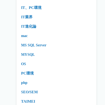
IT、PC環境
IT業界
IT進化論
mac
MS SQL Server
MYSQL
OS
PC環境
php
SEO/SEM
TAIMEI