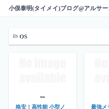
コ
小俣泰明(タイメイ)ブログ@アルサ
ン
テ
ン
ツ
へ
OS
ス
キ
ッ
プ
mac
格安！高性能 小型ノ
最強メ