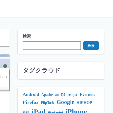
検索
検索
タグクラウド
Android
Evernote
Apache
au
DJ
eclipse
Google
Firefox
HIPHOP
FlipTask
iPhone
iPad
IME
iPad mini