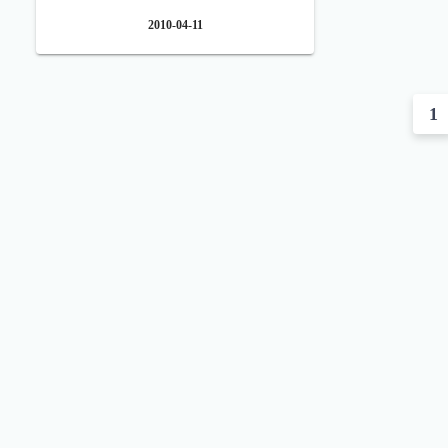
2010-04-11
投
1
稿
ナ
ビ
ゲ
ー
シ
ョ
ン