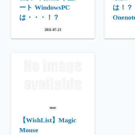
ート WindowsPC
は！？ M
は・・・！？
Onenote
2011-07-23
mac
【WishList】Magic
Mouse