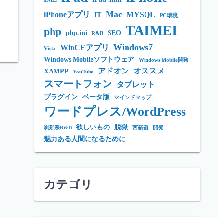
Mac
iPhoneアプリ
MYSQL
IT
PC環境
TAIMEI
php
php.ini
SEO
R&B
Windows7
WinCEアプリ
Vista
Windows Mobileソフトウェア
Windows Mobile開発
アドオン
オススメ
XAMPP
YouTube
スマートフォン
タブレット
プラグイン
ベータ版
マインドマップ
ワードプレス/WordPress
欲しいもの
脱獄
刹那系R&B
西新宿
開発
魅力ある人間になるために
カテゴリ