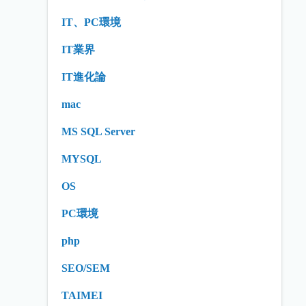
IT、PC環境
IT業界
IT進化論
mac
MS SQL Server
MYSQL
OS
PC環境
php
SEO/SEM
TAIMEI