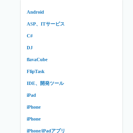
Android
ASP、ITサービス
C#
DJ
flavaCube
FlipTask
IDE、開発ツール
iPad
iPhone
iPhone
iPhone/iPadアプリ