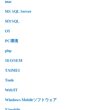
mac
MS SQL Server
MYSQL
OS
PC環境
php
SEO/SEM
TAIMEI
Tools
Web/IT
Windows Mobileソフトウェア
Y!mobile