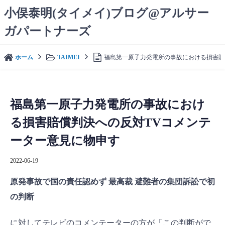
コ
小俣泰明(タイメイ)ブログ@アルサー
ン
ガパートナーズ
テ
ン
ツ
ホーム
TAIMEI
福島第一原子力発電所の事故における損害賠
へ
ス
キ
ッ
福島第一原子力発電所の事故におけ
プ
る損害賠償判決への反対TVコメンテ
ーター意見に物申す
2022-06-19
原発事故で国の責任認めず
最高裁
避難者の集団訴訟で初
の判断
に対してテレビのコメンテーターの方が「この判断がで