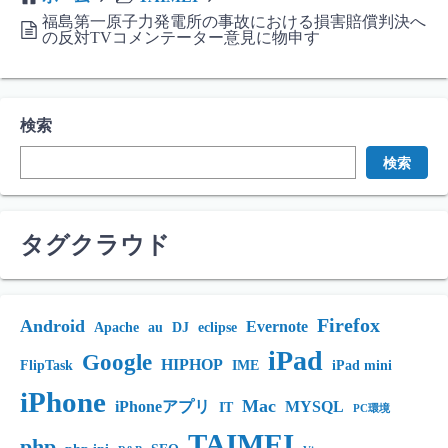
福島第一原子力発電所の事故における損害賠償判決へ
の反対TVコメンテーター意見に物申す
検索
検索
タグクラウド
Firefox
Android
Evernote
Apache
au
DJ
eclipse
iPad
Google
HIPHOP
FlipTask
IME
iPad mini
iPhone
Mac
iPhoneアプリ
MYSQL
IT
PC環境
TAIMEI
php