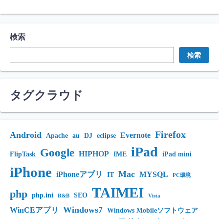
検索
検索
タグクラウド
Firefox
Android
Evernote
Apache
au
DJ
eclipse
iPad
Google
HIPHOP
FlipTask
IME
iPad mini
iPhone
Mac
iPhoneアプリ
MYSQL
IT
PC環境
TAIMEI
php
php.ini
SEO
R&B
Vista
Windows7
WinCEアプリ
Windows Mobileソフトウェア