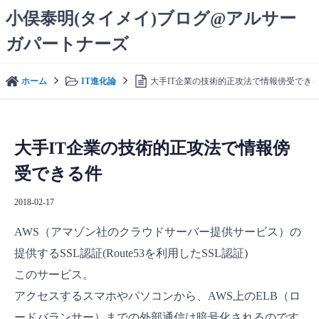
コ
小俣泰明(タイメイ)ブログ@アルサー
ン
ガパートナーズ
テ
ン
ツ
ホーム
IT進化論
大手IT企業の技術的正攻法で情報傍受でき
へ
ス
キ
ッ
大手IT企業の技術的正攻法で情報傍
プ
受できる件
2018-02-17
AWS（アマゾン社のクラウドサーバー提供サービス）の
提供するSSL認証(Route53を利用したSSL認証)
このサービス。
アクセスするスマホやパソコンから、AWS上のELB（ロ
ードバランサー）までの外部通信は暗号化されるのです