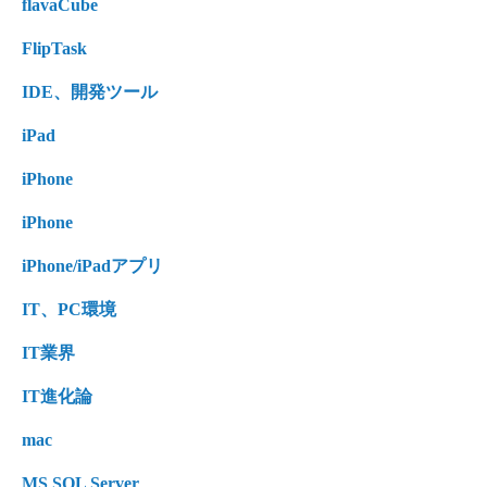
flavaCube
FlipTask
IDE、開発ツール
iPad
iPhone
iPhone
iPhone/iPadアプリ
IT、PC環境
IT業界
IT進化論
mac
MS SQL Server