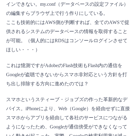
インできない。my.conf（データベースの設定ファイル）
の編集すらブラウザ上で行う作りにしている。
ここも技術的にはAWS側が判断すれば、全てのAWSで提
供されるシステムのデータベースの情報を取得すること
が可能。（個人的にはRDSはコンソールログインさせて
ほしい・・・）
これは憶測ですがAdobeのFlash技術もFlash内の通信を
Googleが盗聴できないからスマホ非対応という方針を打
ち出し排除する方向に進めたのでは？
スマホというスティーブ・ジョブズの作った革新的なデ
バイス。iPhoneにより、Web（Google）を経由せずに直接
スマホからアプリを経由して各社のサービスにつながる
ようになったため、Googleが通信傍受ができなくなって
いく動きが起こった。実際、Googleの検索利用率は減っ