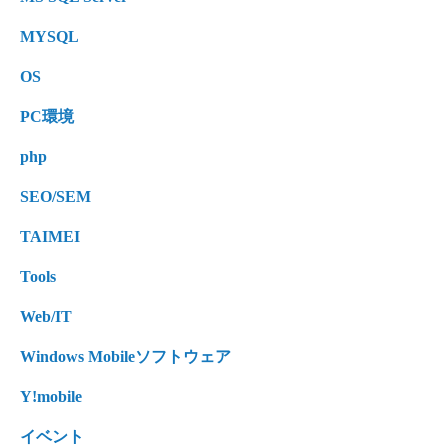
MYSQL
OS
PC環境
php
SEO/SEM
TAIMEI
Tools
Web/IT
Windows Mobileソフトウェア
Y!mobile
イベント