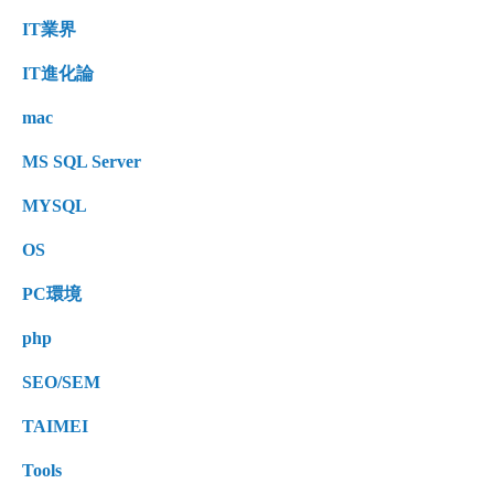
IT業界
IT進化論
mac
MS SQL Server
MYSQL
OS
PC環境
php
SEO/SEM
TAIMEI
Tools