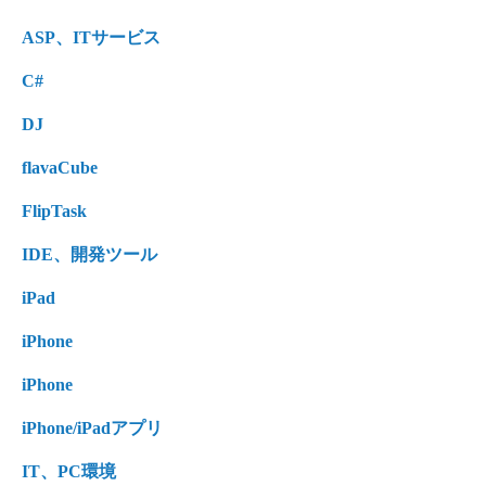
ASP、ITサービス
C#
DJ
flavaCube
FlipTask
IDE、開発ツール
iPad
iPhone
iPhone
iPhone/iPadアプリ
IT、PC環境