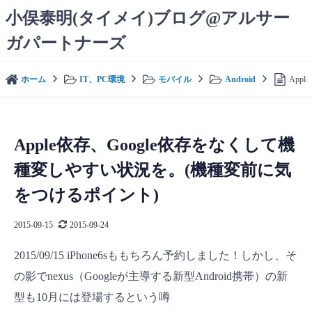
コ
小俣泰明(タイメイ)ブログ@アルサー
ン
ガパートナーズ
テ
ン
ツ
ホーム
IT、PC環境
モバイル
Android
App
へ
ス
キ
ッ
Apple依存、Google依存をなくして機
プ
種変しやすい状況を。(機種変前に気
をつけるポイント)
2015-09-15
2015-09-24
2015/09/15 iPhone6sももちろん予約しました！しかし、そ
の影でnexus（Googleが主導する新型Android携帯）の新
型も10月には登場するという噂