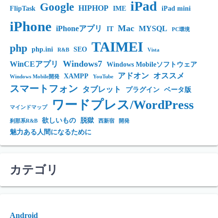
iPad
Google
HIPHOP
FlipTask
IME
iPad mini
iPhone
Mac
iPhoneアプリ
MYSQL
IT
PC環境
TAIMEI
php
php.ini
SEO
R&B
Vista
Windows7
WinCEアプリ
Windows Mobileソフトウェア
アドオン
オススメ
XAMPP
Windows Mobile開発
YouTube
スマートフォン
タブレット
プラグイン
ベータ版
ワードプレス/WordPress
マインドマップ
欲しいもの
脱獄
刹那系R&B
西新宿
開発
魅力ある人間になるために
カテゴリ
Android