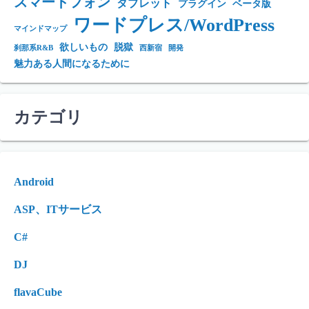
スマートフォン
タブレット
プラグイン
ベータ版
ワードプレス/WordPress
マインドマップ
欲しいもの
脱獄
刹那系R&B
西新宿
開発
魅力ある人間になるために
カテゴリ
Android
ASP、ITサービス
C#
DJ
flavaCube