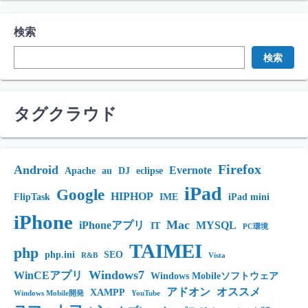
検索
検索
タグクラウド
Firefox
Android
Evernote
Apache
au
DJ
eclipse
iPad
Google
HIPHOP
FlipTask
IME
iPad mini
iPhone
Mac
iPhoneアプリ
MYSQL
IT
PC環境
TAIMEI
php
php.ini
SEO
R&B
Vista
Windows7
WinCEアプリ
Windows Mobileソフトウェア
アドオン
オススメ
XAMPP
Windows Mobile開発
YouTube