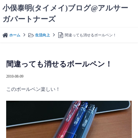
コ
小俣泰明(タイメイ)ブログ@アルサー
ン
ガパートナーズ
テ
ン
ツ
ホーム
生活向上
間違っても消せるボールペン！
へ
ス
キ
ッ
間違っても消せるボールペン！
プ
2010-08-09
このボールペン楽しい！