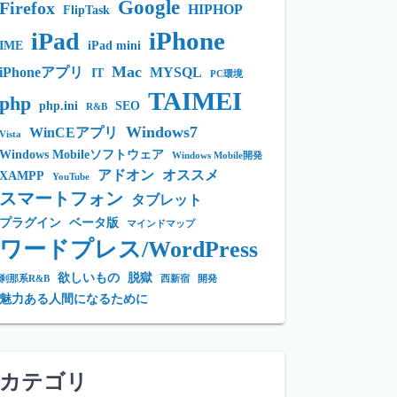
Google
Firefox
HIPHOP
FlipTask
iPhone
iPad
IME
iPad mini
Mac
iPhoneアプリ
MYSQL
IT
PC環境
TAIMEI
php
php.ini
SEO
R&B
Windows7
WinCEアプリ
Vista
Windows Mobileソフトウェア
Windows Mobile開発
アドオン
オススメ
XAMPP
YouTube
スマートフォン
タブレット
プラグイン
ベータ版
マインドマップ
ワードプレス/WordPress
欲しいもの
脱獄
刹那系R&B
西新宿
開発
魅力ある人間になるために
カテゴリ