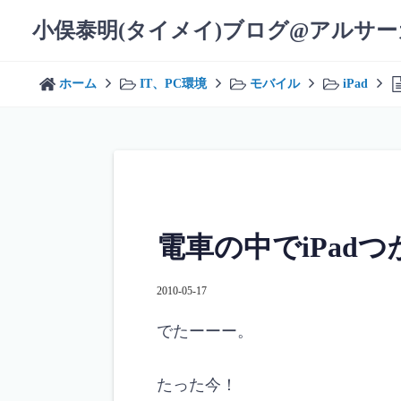
コ
小俣泰明(タイメイ)ブログ@アルサ
ン
テ
ン
ホーム
IT、PC環境
モバイル
iPad
ツ
へ
ス
キ
ッ
プ
電車の中でiPad
2010-05-17
でたーーー。
たった今！