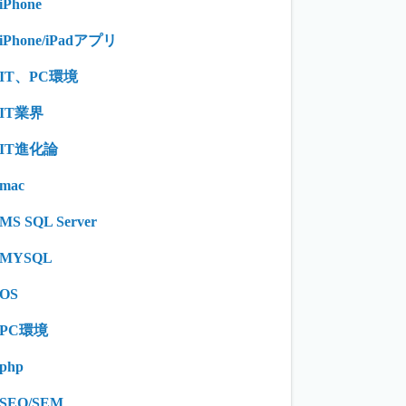
iPhone
iPhone/iPadアプリ
IT、PC環境
IT業界
IT進化論
mac
MS SQL Server
MYSQL
OS
PC環境
php
SEO/SEM