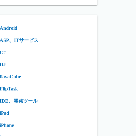
Android
ASP、ITサービス
C#
DJ
flavaCube
FlipTask
IDE、開発ツール
iPad
iPhone