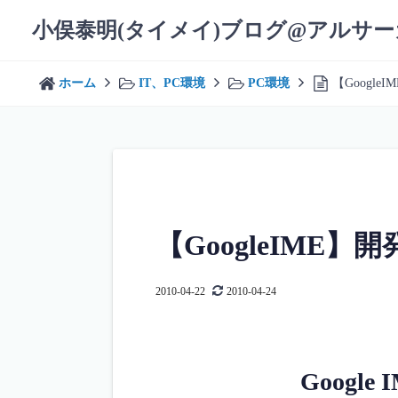
コ
小俣泰明(タイメイ)ブログ@アルサ
ン
テ
ン
ホーム
IT、PC環境
PC環境
【Googl
ツ
へ
ス
キ
ッ
プ
【GoogleIME
2010-04-22
2010-04-24
Googl