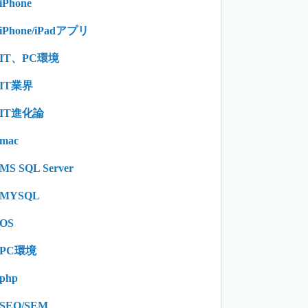
iPhone
iPhone/iPadアプリ
IT、PC環境
IT業界
IT進化論
mac
MS SQL Server
MYSQL
OS
PC環境
php
SEO/SEM