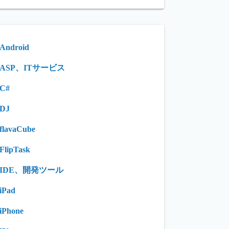
Android
ASP、ITサービス
C#
DJ
flavaCube
FlipTask
IDE、開発ツール
iPad
iPhone