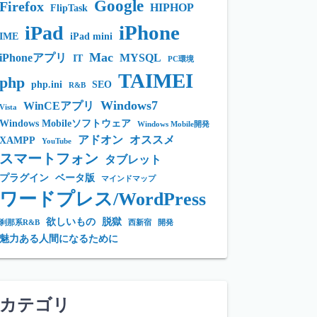
Google
Firefox
HIPHOP
FlipTask
iPhone
iPad
IME
iPad mini
Mac
iPhoneアプリ
MYSQL
IT
PC環境
TAIMEI
php
php.ini
SEO
R&B
Windows7
WinCEアプリ
Vista
Windows Mobileソフトウェア
Windows Mobile開発
アドオン
オススメ
XAMPP
YouTube
スマートフォン
タブレット
プラグイン
ベータ版
マインドマップ
ワードプレス/WordPress
欲しいもの
脱獄
刹那系R&B
西新宿
開発
魅力ある人間になるために
カテゴリ