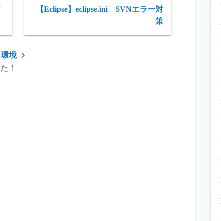
メ
【Eclipse】eclipse.ini SVNエラー対
策
C環境
した！